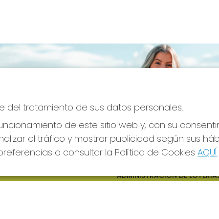
e del tratamiento de sus datos personales.
ncionamiento de este sitio web y, con su consenti
alizar el tráfico y mostrar publicidad según sus há
referencias o consultar la Política de Cookies
AQUÍ
.
S SOCIALES
CONTACTO
ADMINISTRACION DE LOTERIAS
CIUDAD RODRIGO - RECEPTO
OFICIAL: 64380
923482019
web@admon2martinmesa.es