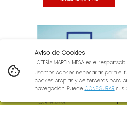
Aviso de Cookies
Imagen anterior
LOTERÍA MARTÍN MESA es el responsabl
Usamos cookies necesarias para el fu
cookies propias y de terceros para an
navegación. Puede
CONFIGURAR
sus p
LOTERÍA MARTÍN MESA
REDE
¿Quiénes somos?
Comprar lotería
Resultados
Contacto
Empresas