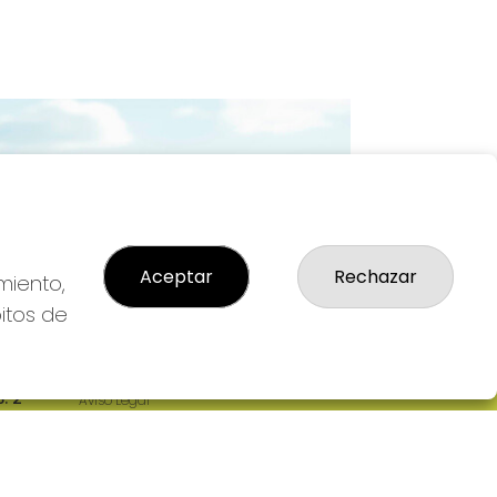
Imagen siguiente
Aceptar
Rechazar
miento,
bitos de
LEGAL
: 2-
Aviso Legal
R
Política de Privacidad
Política de Cookies
Condiciones de Compra
Tienda de Lotería Nacional