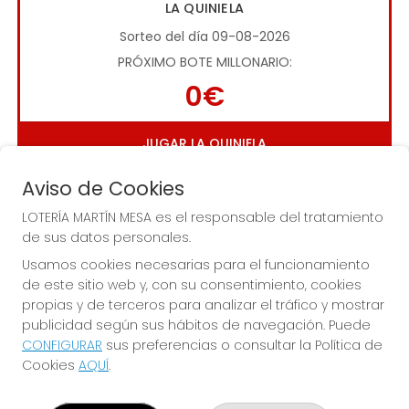
LA QUINIELA
Sorteo del día 09-08-2026
PRÓXIMO BOTE MILLONARIO:
0€
JUGAR LA QUINIELA
Aviso de Cookies
LOTERÍA MARTÍN MESA es el responsable del tratamiento
de sus datos personales.
Usamos cookies necesarias para el funcionamiento
de este sitio web y, con su consentimiento, cookies
Imagen anterior
Imag
propias y de terceros para analizar el tráfico y mostrar
publicidad según sus hábitos de navegación. Puede
CONFIGURAR
sus preferencias o consultar la Política de
LOTERÍA MARTÍN MESA
Cookies
AQUÍ
.
¿Quiénes somos?
Comprar lotería