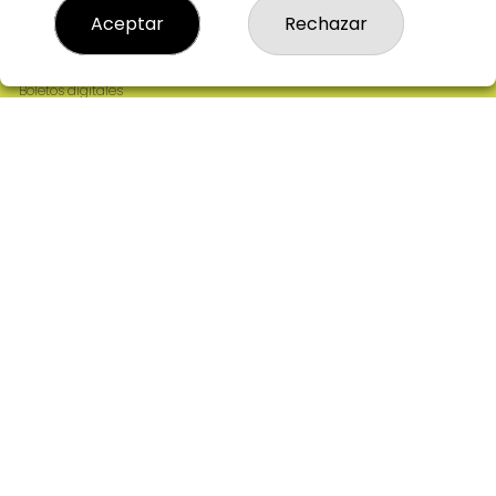
Resultados
Aceptar
Rechazar
Contacto
Empresas
Comprar en SELAE
Boletos digitales
Acceso
Registro
REDES SOCIALES
CONTACTO
ADMINISTRACION DE LOTERIAS: 2-CIUDAD RODRIGO -
RECEPTOR OFICIAL: 64380
923482019
web@admon2martinmesa.es
CARDENAL TAVERA, 5
Ciudad Rodrigo, 37500
(Salamanca) España