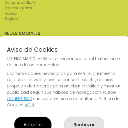
Comprar en SELAE
Boletos digitales
Acceso
Registro
REDES SOCIALES
Aviso de Cookies
CONTACTO
LOTERÍA MARTÍN MESA es el responsable del tratamiento
de sus datos personales.
ADMINISTRACION DE LOTERIAS: 2-CIUDAD RODRIGO -
RECEPTOR OFICIAL: 64380
Usamos cookies necesarias para el funcionamiento
923482019
de este sitio web y, con su consentimiento, cookies
web@admon2martinmesa.es
propias y de terceros para analizar el tráfico y mostrar
CARDENAL TAVERA, 5
publicidad según sus hábitos de navegación. Puede
Ciudad Rodrigo, 37500
CONFIGURAR
sus preferencias o consultar la Política de
(Salamanca) España
Cookies
AQUÍ
.
LEGAL
Aceptar
Rechazar
Aviso Legal