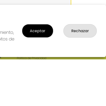
JUGAR
ER PREMIOS
Aceptar
Rechazar
miento,
bitos de
LEGAL
: 2-
Aviso Legal
R
Política de Privacidad
Política de Cookies
Condiciones de Compra
Tienda de Lotería Nacional
Pago aceptado con tarjeta
Pago aceptado con Bizum
Juego responsable. Solo mayores de
edad.