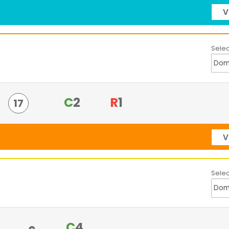
V
Selec
C
2
R
1
17
V
Selec
C
4