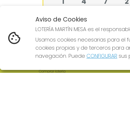
1
4
7
2
Aviso de Cookies
LOTERÍA MARTÍN MESA es el responsabl
Resultados de Loterias
ofrecidos por Tel
Usamos cookies necesarias para el fu
cookies propias y de terceros para an
navegación. Puede
CONFIGURAR
sus p
LOTERÍA MARTÍN MESA
REDE
¿Quiénes somos?
Comprar lotería
Resultados
Contacto
Empresas
Comprar en SELAE
Boletos digitales
Acceso
Registro