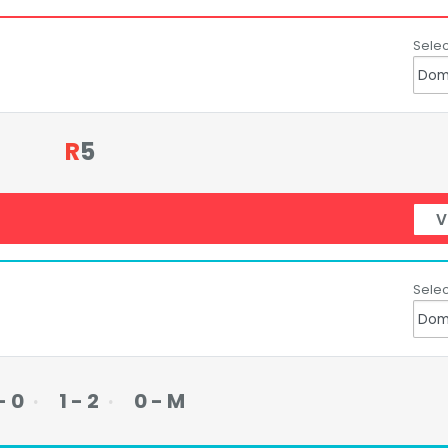
Selec
R
5
V
Selec
- 0
1 - 2
0 - M