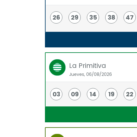
26
29
35
38
47
La Primitiva
Jueves, 06/08/2026
03
09
14
19
22