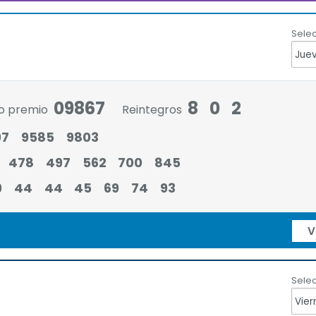
Selec
09867
8
0
2
o premio
Reintegros
97
9585
9803
478
497
562
700
845
9
44
44
45
69
74
93
V
Selec