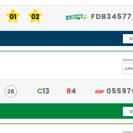
FDB34577
01
02
V
Selec
C
13
R
4
05597
26
V
Selec