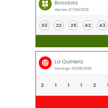
Bonoloto
Viernes, 07/08/2026
03
22
25
42
43
La Quiniela
Domingo, 02/08/2026
2
1
1
1
2