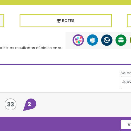
BOTES
lte los resultados oficiales en su
Selec
2
33
V