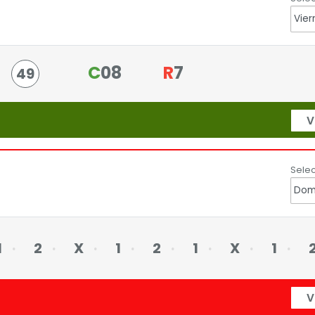
C
08
R
7
49
V
Selec
1
2
X
1
2
1
X
1
V