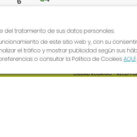
6
V
e del tratamiento de sus datos personales.
esuerte
ncionamiento de este sitio web y, con su consenti
alizar el tráfico y mostrar publicidad según sus há
referencias o consultar la Política de Cookies
AQUÍ
.
S SOCIALES
CONTACTO
ADMINISTRACION DE LOTERIAS
CIUDAD RODRIGO - RECEPTO
OFICIAL: 64380
923482019
web@admon2martinmesa.es
CARDENAL TAVERA, 5
Ciudad Rodrigo, 37500
(Salamanca) España