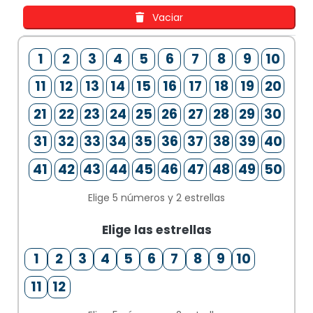
Vaciar
1
2
3
4
5
6
7
8
9
10
11
12
13
14
15
16
17
18
19
20
21
22
23
24
25
26
27
28
29
30
31
32
33
34
35
36
37
38
39
40
41
42
43
44
45
46
47
48
49
50
Elige 5 números y 2 estrellas
Elige las estrellas
1
2
3
4
5
6
7
8
9
10
11
12
1