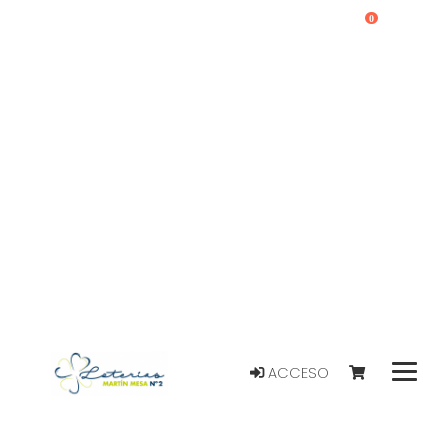
0
ACCESO