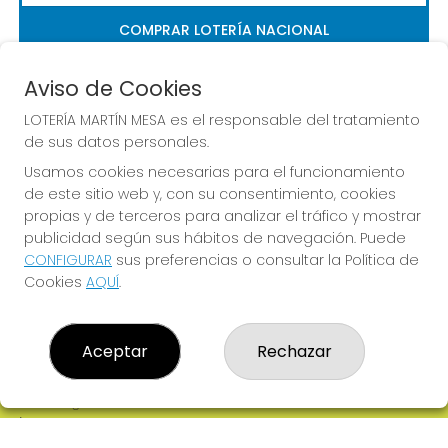
COMPRAR LOTERÍA NACIONAL
Aviso de Cookies
LOTERÍA MARTÍN MESA es el responsable del tratamiento
de sus datos personales.
Usamos cookies necesarias para el funcionamiento
Imagen anterior
Imag
de este sitio web y, con su consentimiento, cookies
propias y de terceros para analizar el tráfico y mostrar
publicidad según sus hábitos de navegación. Puede
LOTERÍA MARTÍN MESA
CONFIGURAR
sus preferencias o consultar la Política de
Cookies
AQUÍ
.
¿Quiénes somos?
Comprar lotería
Resultados
Contacto
Aceptar
Rechazar
Empresas
Comprar en SELAE
Boletos digitales
Acceso
Registro