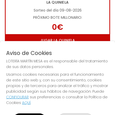
LA QUINIELA
Sorteo del día 09-08-2026
PRÓXIMO BOTE MILLONARIO:
0€
JUGAR LA QUINIELA
Aviso de Cookies
LOTERÍA MARTÍN MESA es el responsable del tratamiento
de sus datos personales.
Usamos cookies necesarias para el funcionamiento
de este sitio web y, con su consentimiento, cookies
Imagen anterior
Imag
propias y de terceros para analizar el tráfico y mostrar
publicidad según sus hábitos de navegación. Puede
CONFIGURAR
sus preferencias o consultar la Política de
LOTERÍA MARTÍN MESA
Cookies
AQUÍ
.
¿Quiénes somos?
Comprar lotería