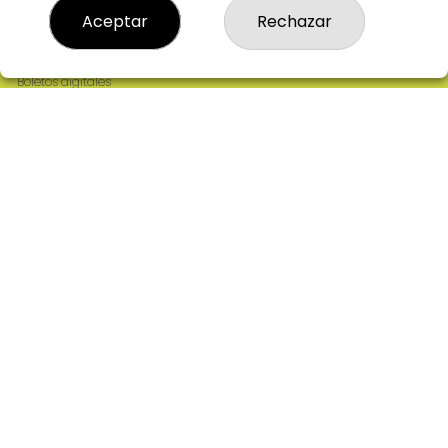
Resultados
Aceptar
Rechazar
Contacto
Empresas
Comprar en SELAE
Boletos digitales
Acceso
Registro
REDES SOCIALES
CONTACTO
ADMINISTRACION DE LOTERIAS: 2-CIUDAD RODRIGO -
RECEPTOR OFICIAL: 64380
923482019
web@admon2martinmesa.es
CARDENAL TAVERA, 5
Ciudad Rodrigo, 37500
(Salamanca) España