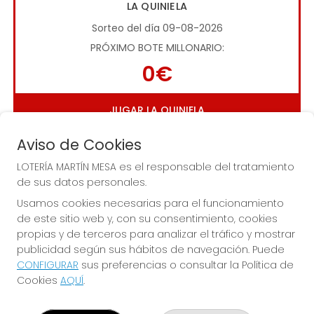
LA QUINIELA
Sorteo del día 09-08-2026
PRÓXIMO BOTE MILLONARIO:
0€
JUGAR LA QUINIELA
Aviso de Cookies
LOTERÍA MARTÍN MESA es el responsable del tratamiento
de sus datos personales.
Usamos cookies necesarias para el funcionamiento
de este sitio web y, con su consentimiento, cookies
Imagen anterior
Imag
propias y de terceros para analizar el tráfico y mostrar
publicidad según sus hábitos de navegación. Puede
CONFIGURAR
sus preferencias o consultar la Política de
LOTERÍA MARTÍN MESA
Cookies
AQUÍ
.
¿Quiénes somos?
Comprar lotería