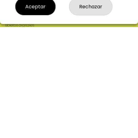
Resultados
Aceptar
Rechazar
Contacto
Empresas
Comprar en SELAE
Boletos digitales
Acceso
Registro
REDES SOCIALES
CONTACTO
ADMINISTRACION DE LOTERIAS: 2-CIUDAD RODRIGO -
RECEPTOR OFICIAL: 64380
923482019
web@admon2martinmesa.es
CARDENAL TAVERA, 5
Ciudad Rodrigo, 37500
(Salamanca) España