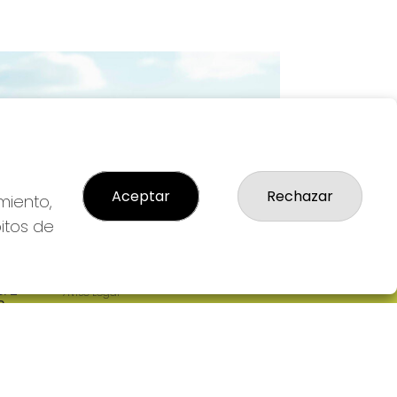
Imagen siguiente
Aceptar
Rechazar
miento,
bitos de
LEGAL
: 2-
Aviso Legal
R
Política de Privacidad
Política de Cookies
Condiciones de Compra
Tienda de Lotería Nacional
Pago aceptado con tarjeta