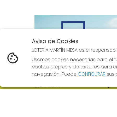
Aviso de Cookies
Imagen anterior
LOTERÍA MARTÍN MESA es el responsabl
Usamos cookies necesarias para el fu
cookies propias y de terceros para an
navegación. Puede
CONFIGURAR
sus p
LOTERÍA MARTÍN MESA
REDE
¿Quiénes somos?
Comprar lotería
Resultados
Contacto
Empresas
Comprar en SELAE
Boletos digitales