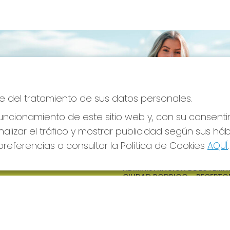
e del tratamiento de sus datos personales.
ncionamiento de este sitio web y, con su consenti
alizar el tráfico y mostrar publicidad según sus há
referencias o consultar la Política de Cookies
AQUÍ
.
S SOCIALES
CONTACTO
ADMINISTRACION DE LOTERIAS
CIUDAD RODRIGO - RECEPTO
OFICIAL: 64380
923482019
web@admon2martinmesa.es
CARDENAL TAVERA, 5