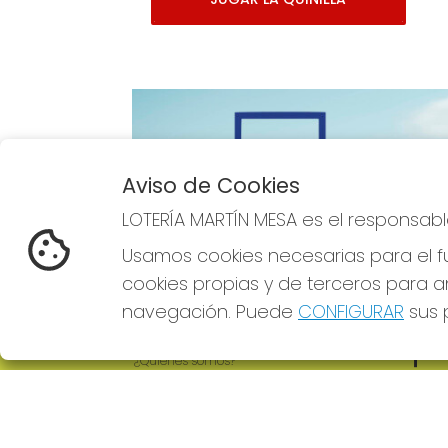
Aviso de Cookies
Imagen anterior
LOTERÍA MARTÍN MESA es el responsabl
Usamos cookies necesarias para el fu
cookies propias y de terceros para an
navegación. Puede
CONFIGURAR
sus p
LOTERÍA MARTÍN MESA
REDE
¿Quiénes somos?
Comprar lotería
Resultados
Contacto
Empresas