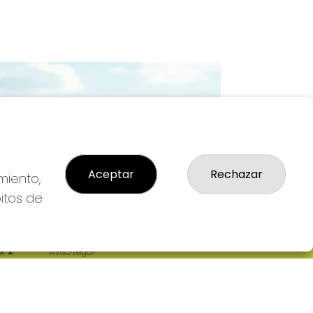
Imagen siguiente
Aceptar
Rechazar
miento,
bitos de
LEGAL
: 2-
Aviso Legal
R
Política de Privacidad
Política de Cookies
Condiciones de Compra
Tienda de Lotería Nacional