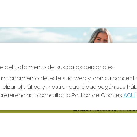
e del tratamiento de sus datos personales.
ncionamiento de este sitio web y, con su consenti
alizar el tráfico y mostrar publicidad según sus há
referencias o consultar la Política de Cookies
AQUÍ
.
S SOCIALES
CONTACTO
ADMINISTRACION DE LOTERIAS
CIUDAD RODRIGO - RECEPTO
OFICIAL: 64380
923482019
web@admon2martinmesa.es