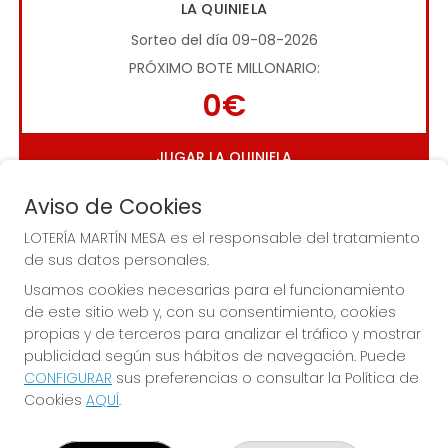
LA QUINIELA
Sorteo del día 09-08-2026
PRÓXIMO BOTE MILLONARIO:
0€
JUGAR LA QUINIELA
Aviso de Cookies
LOTERÍA MARTÍN MESA es el responsable del tratamiento
de sus datos personales.
Usamos cookies necesarias para el funcionamiento
de este sitio web y, con su consentimiento, cookies
Imagen anterior
Imag
propias y de terceros para analizar el tráfico y mostrar
publicidad según sus hábitos de navegación. Puede
CONFIGURAR
sus preferencias o consultar la Política de
LOTERÍA MARTÍN MESA
Cookies
AQUÍ
.
¿Quiénes somos?
Comprar lotería