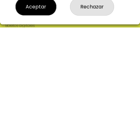
Resultados
Aceptar
Rechazar
Contacto
Empresas
Comprar en SELAE
Boletos digitales
Acceso
Registro
REDES SOCIALES
CONTACTO
ADMINISTRACION DE LOTERIAS: 2-CIUDAD RODRIGO -
RECEPTOR OFICIAL: 64380
923482019
web@admon2martinmesa.es
CARDENAL TAVERA, 5
Ciudad Rodrigo, 37500
(Salamanca) España