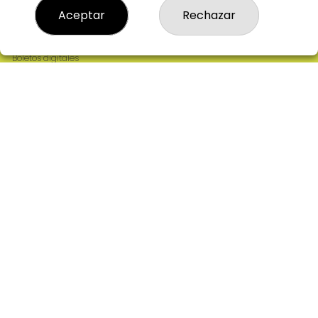
Resultados
Aceptar
Rechazar
Contacto
Empresas
Comprar en SELAE
Boletos digitales
Acceso
Registro
REDES SOCIALES
CONTACTO
ADMINISTRACION DE LOTERIAS: 2-CIUDAD RODRIGO -
RECEPTOR OFICIAL: 64380
923482019
web@admon2martinmesa.es
CARDENAL TAVERA, 5
Ciudad Rodrigo, 37500
(Salamanca) España