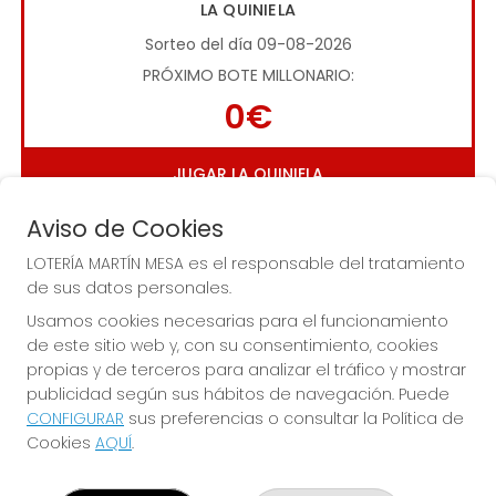
LA QUINIELA
Sorteo del día 09-08-2026
PRÓXIMO BOTE MILLONARIO:
0€
JUGAR LA QUINIELA
Aviso de Cookies
LOTERÍA MARTÍN MESA es el responsable del tratamiento
de sus datos personales.
Usamos cookies necesarias para el funcionamiento
de este sitio web y, con su consentimiento, cookies
Imagen anterior
Imag
propias y de terceros para analizar el tráfico y mostrar
publicidad según sus hábitos de navegación. Puede
CONFIGURAR
sus preferencias o consultar la Política de
LOTERÍA MARTÍN MESA
Cookies
AQUÍ
.
¿Quiénes somos?
Comprar lotería