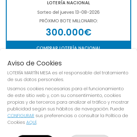
LOTERÍA NACIONAL
Sorteo del jueves 13-08-2026
PRÓXIMO BOTE MILLONARIO:
300.000€
COMPRAR LOTERÍA NACIONAL
Aviso de Cookies
LOTERÍA MARTÍN MESA es el responsable del tratamiento
de sus datos personales.
Usamos cookies necesarias para el funcionamiento
de este sitio web y, con su consentimiento, cookies
Imagen anterior
Imag
propias y de terceros para analizar el tráfico y mostrar
publicidad según sus hábitos de navegación. Puede
CONFIGURAR
sus preferencias o consultar la Política de
LOTERÍA MARTÍN MESA
Cookies
AQUÍ
.
¿Quiénes somos?
Comprar lotería