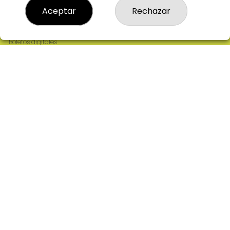
Resultados
Aceptar
Rechazar
Contacto
Empresas
Comprar en SELAE
Boletos digitales
Acceso
Registro
REDES SOCIALES
CONTACTO
ADMINISTRACION DE LOTERIAS: 2-CIUDAD RODRIGO -
RECEPTOR OFICIAL: 64380
923482019
web@admon2martinmesa.es
CARDENAL TAVERA, 5
Ciudad Rodrigo, 37500
(Salamanca) España