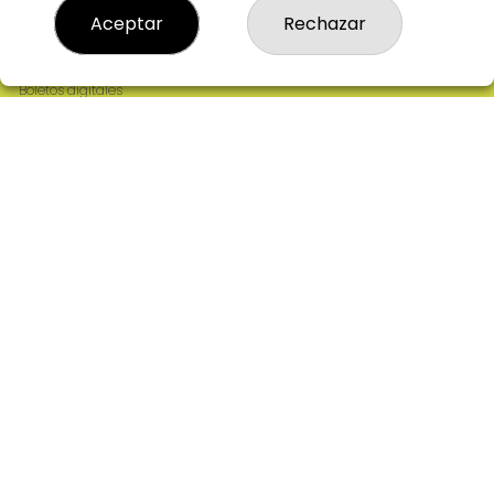
Resultados
Aceptar
Rechazar
Contacto
Empresas
Comprar en SELAE
Boletos digitales
Acceso
Registro
REDES SOCIALES
CONTACTO
ADMINISTRACION DE LOTERIAS: 2-CIUDAD RODRIGO -
RECEPTOR OFICIAL: 64380
923482019
web@admon2martinmesa.es
CARDENAL TAVERA, 5
Ciudad Rodrigo, 37500
(Salamanca) España