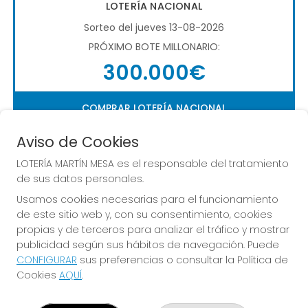
LOTERÍA NACIONAL
Sorteo del jueves 13-08-2026
PRÓXIMO BOTE MILLONARIO:
300.000€
COMPRAR LOTERÍA NACIONAL
Aviso de Cookies
LOTERÍA MARTÍN MESA es el responsable del tratamiento
de sus datos personales.
Usamos cookies necesarias para el funcionamiento
de este sitio web y, con su consentimiento, cookies
Imagen anterior
Imag
propias y de terceros para analizar el tráfico y mostrar
publicidad según sus hábitos de navegación. Puede
CONFIGURAR
sus preferencias o consultar la Política de
LOTERÍA MARTÍN MESA
Cookies
AQUÍ
.
¿Quiénes somos?
Comprar lotería