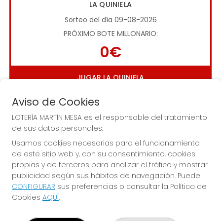
LA QUINIELA
Sorteo del día 09-08-2026
PRÓXIMO BOTE MILLONARIO:
0€
JUGAR LA QUINIELA
Aviso de Cookies
LOTERÍA MARTÍN MESA es el responsable del tratamiento
de sus datos personales.
Usamos cookies necesarias para el funcionamiento
de este sitio web y, con su consentimiento, cookies
Imagen anterior
Imag
propias y de terceros para analizar el tráfico y mostrar
publicidad según sus hábitos de navegación. Puede
CONFIGURAR
sus preferencias o consultar la Política de
LOTERÍA MARTÍN MESA
Cookies
AQUÍ
.
¿Quiénes somos?
Comprar lotería