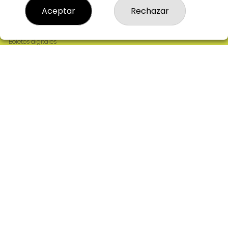
Resultados
Aceptar
Rechazar
Contacto
Empresas
Comprar en SELAE
Boletos digitales
Acceso
Registro
REDES SOCIALES
CONTACTO
ADMINISTRACION DE LOTERIAS: 2-CIUDAD RODRIGO -
RECEPTOR OFICIAL: 64380
923482019
web@admon2martinmesa.es
CARDENAL TAVERA, 5
Ciudad Rodrigo, 37500
(Salamanca) España