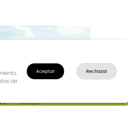
Imagen siguiente
Aceptar
Rechazar
miento,
bitos de
LEGAL
: 2-
Aviso Legal
R
Política de Privacidad
Política de Cookies
Condiciones de Compra
Tienda de Lotería Nacional