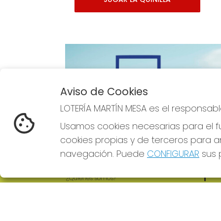
Aviso de Cookies
Imagen anterior
LOTERÍA MARTÍN MESA es el responsabl
Usamos cookies necesarias para el fu
cookies propias y de terceros para an
navegación. Puede
CONFIGURAR
sus p
LOTERÍA MARTÍN MESA
REDE
¿Quiénes somos?
Comprar lotería
Resultados
Contacto
Empresas