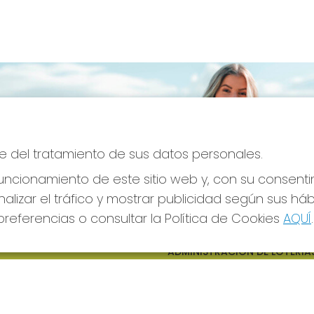
e del tratamiento de sus datos personales.
ncionamiento de este sitio web y, con su consenti
alizar el tráfico y mostrar publicidad según sus há
referencias o consultar la Política de Cookies
AQUÍ
.
S SOCIALES
CONTACTO
ADMINISTRACION DE LOTERIAS
CIUDAD RODRIGO - RECEPTO
OFICIAL: 64380
923482019
web@admon2martinmesa.es