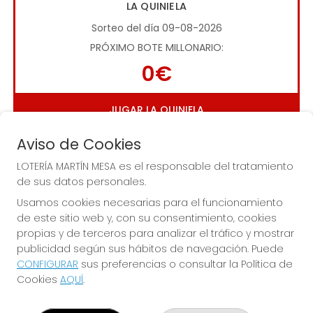
LA QUINIELA
Sorteo del día 09-08-2026
PRÓXIMO BOTE MILLONARIO:
0€
JUGAR LA QUINIELA
Aviso de Cookies
LOTERÍA MARTÍN MESA es el responsable del tratamiento
de sus datos personales.
Usamos cookies necesarias para el funcionamiento
de este sitio web y, con su consentimiento, cookies
Imagen anterior
Imag
propias y de terceros para analizar el tráfico y mostrar
publicidad según sus hábitos de navegación. Puede
CONFIGURAR
sus preferencias o consultar la Política de
LOTERÍA MARTÍN MESA
Cookies
AQUÍ
.
¿Quiénes somos?
Comprar lotería