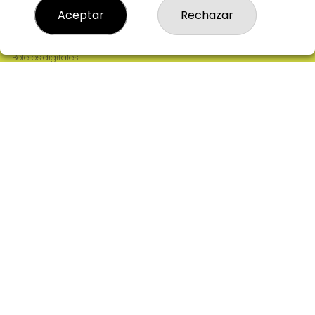
Resultados
Aceptar
Rechazar
Contacto
Empresas
Comprar en SELAE
Boletos digitales
Acceso
Registro
REDES SOCIALES
CONTACTO
ADMINISTRACION DE LOTERIAS: 2-CIUDAD RODRIGO -
RECEPTOR OFICIAL: 64380
923482019
web@admon2martinmesa.es
CARDENAL TAVERA, 5
Ciudad Rodrigo, 37500
(Salamanca) España