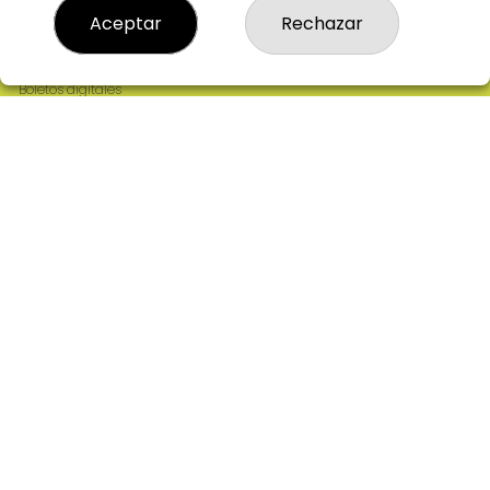
Resultados
Aceptar
Rechazar
Contacto
Empresas
Comprar en SELAE
Boletos digitales
Acceso
Registro
REDES SOCIALES
CONTACTO
ADMINISTRACION DE LOTERIAS: 2-CIUDAD RODRIGO -
RECEPTOR OFICIAL: 64380
923482019
web@admon2martinmesa.es
CARDENAL TAVERA, 5
Ciudad Rodrigo, 37500
(Salamanca) España