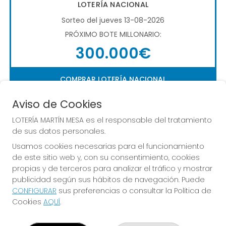
LOTERÍA NACIONAL
Sorteo del jueves 13-08-2026
PRÓXIMO BOTE MILLONARIO:
300.000€
COMPRAR LOTERÍA NACIONAL
Aviso de Cookies
LOTERÍA MARTÍN MESA es el responsable del tratamiento
de sus datos personales.
Usamos cookies necesarias para el funcionamiento
de este sitio web y, con su consentimiento, cookies
Imagen anterior
Imag
propias y de terceros para analizar el tráfico y mostrar
publicidad según sus hábitos de navegación. Puede
CONFIGURAR
sus preferencias o consultar la Política de
LOTERÍA MARTÍN MESA
Cookies
AQUÍ
.
¿Quiénes somos?
Comprar lotería