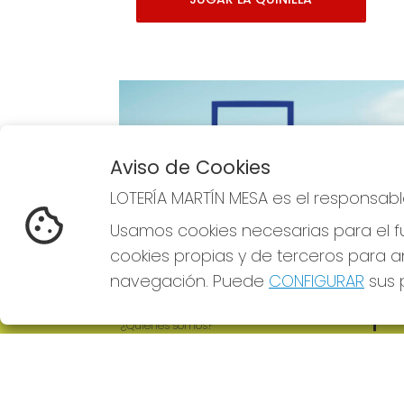
Aviso de Cookies
Imagen anterior
LOTERÍA MARTÍN MESA es el responsabl
Usamos cookies necesarias para el fu
cookies propias y de terceros para an
navegación. Puede
CONFIGURAR
sus p
LOTERÍA MARTÍN MESA
REDE
¿Quiénes somos?
Comprar lotería
Resultados
Contacto
Empresas