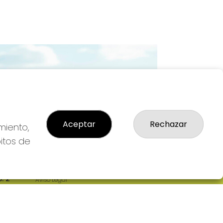
Imagen siguiente
Aceptar
Rechazar
miento,
bitos de
LEGAL
: 2-
Aviso Legal
R
Política de Privacidad
Política de Cookies
Condiciones de Compra
Tienda de Lotería Nacional