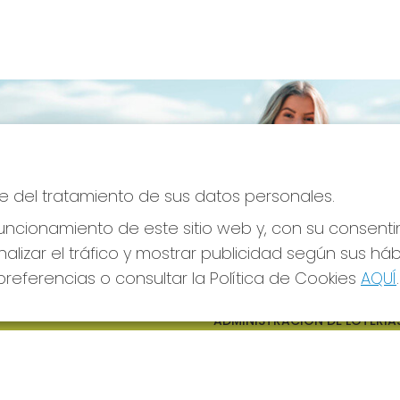
e del tratamiento de sus datos personales.
ncionamiento de este sitio web y, con su consenti
alizar el tráfico y mostrar publicidad según sus há
referencias o consultar la Política de Cookies
AQUÍ
.
S SOCIALES
CONTACTO
ADMINISTRACION DE LOTERIAS
CIUDAD RODRIGO - RECEPTO
OFICIAL: 64380
923482019
web@admon2martinmesa.es