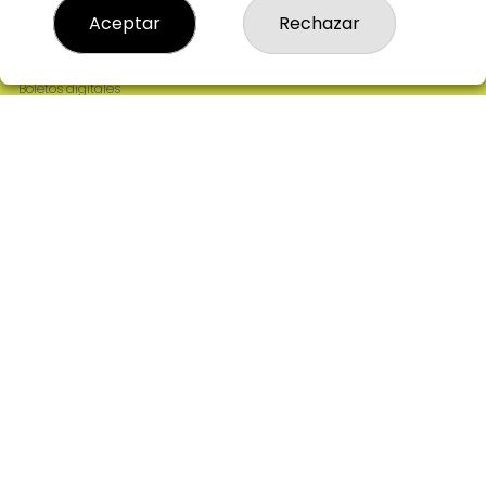
Resultados
Aceptar
Rechazar
Contacto
Empresas
Comprar en SELAE
Boletos digitales
Acceso
Registro
REDES SOCIALES
CONTACTO
ADMINISTRACION DE LOTERIAS: 2-CIUDAD RODRIGO -
RECEPTOR OFICIAL: 64380
923482019
web@admon2martinmesa.es
CARDENAL TAVERA, 5
Ciudad Rodrigo, 37500
(Salamanca) España