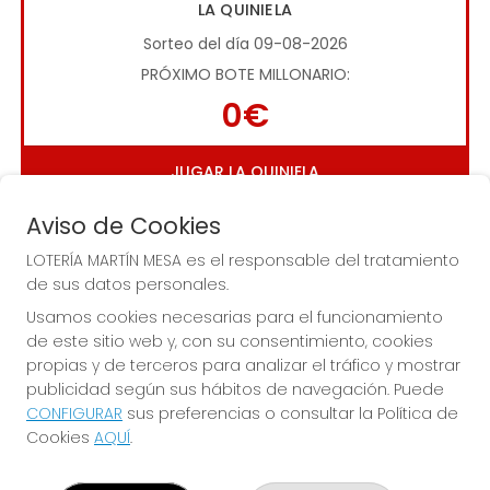
LA QUINIELA
Sorteo del día 09-08-2026
PRÓXIMO BOTE MILLONARIO:
0€
JUGAR LA QUINIELA
Aviso de Cookies
LOTERÍA MARTÍN MESA es el responsable del tratamiento
de sus datos personales.
Usamos cookies necesarias para el funcionamiento
de este sitio web y, con su consentimiento, cookies
Imagen anterior
Imag
propias y de terceros para analizar el tráfico y mostrar
publicidad según sus hábitos de navegación. Puede
CONFIGURAR
sus preferencias o consultar la Política de
LOTERÍA MARTÍN MESA
Cookies
AQUÍ
.
¿Quiénes somos?
Comprar lotería