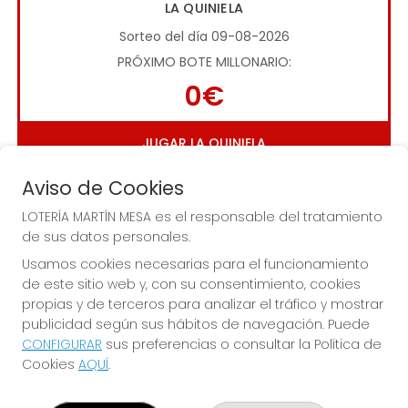
LA QUINIELA
Sorteo del día 09-08-2026
PRÓXIMO BOTE MILLONARIO:
0€
JUGAR LA QUINIELA
Aviso de Cookies
LOTERÍA MARTÍN MESA es el responsable del tratamiento
de sus datos personales.
Usamos cookies necesarias para el funcionamiento
de este sitio web y, con su consentimiento, cookies
Imagen anterior
Imag
propias y de terceros para analizar el tráfico y mostrar
publicidad según sus hábitos de navegación. Puede
CONFIGURAR
sus preferencias o consultar la Política de
LOTERÍA MARTÍN MESA
Cookies
AQUÍ
.
¿Quiénes somos?
Comprar lotería