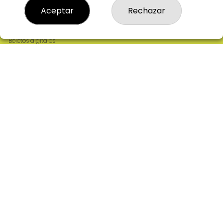
Resultados
Aceptar
Rechazar
Contacto
Empresas
Comprar en SELAE
Boletos digitales
Acceso
Registro
REDES SOCIALES
CONTACTO
ADMINISTRACION DE LOTERIAS: 2-CIUDAD RODRIGO -
RECEPTOR OFICIAL: 64380
923482019
web@admon2martinmesa.es
CARDENAL TAVERA, 5
Ciudad Rodrigo, 37500
(Salamanca) España