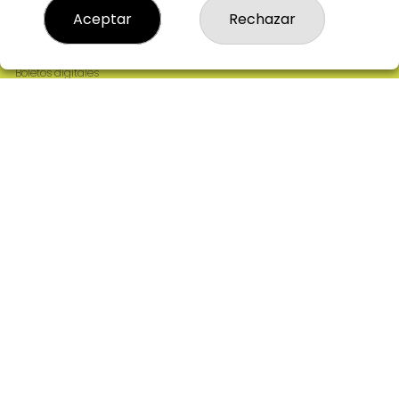
Resultados
Aceptar
Rechazar
Contacto
Empresas
Comprar en SELAE
Boletos digitales
Acceso
Registro
REDES SOCIALES
CONTACTO
ADMINISTRACION DE LOTERIAS: 2-CIUDAD RODRIGO -
RECEPTOR OFICIAL: 64380
923482019
web@admon2martinmesa.es
CARDENAL TAVERA, 5
Ciudad Rodrigo, 37500
(Salamanca) España