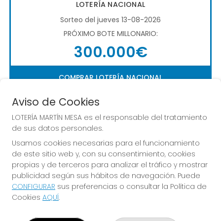
LOTERÍA NACIONAL
Sorteo del jueves 13-08-2026
PRÓXIMO BOTE MILLONARIO:
300.000€
COMPRAR LOTERÍA NACIONAL
Aviso de Cookies
LOTERÍA MARTÍN MESA es el responsable del tratamiento
de sus datos personales.
Usamos cookies necesarias para el funcionamiento
de este sitio web y, con su consentimiento, cookies
Imagen anterior
Imag
propias y de terceros para analizar el tráfico y mostrar
publicidad según sus hábitos de navegación. Puede
CONFIGURAR
sus preferencias o consultar la Política de
LOTERÍA MARTÍN MESA
Cookies
AQUÍ
.
¿Quiénes somos?
Comprar lotería