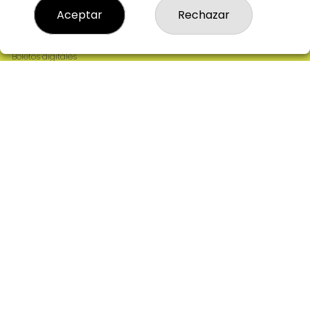
Resultados
Aceptar
Rechazar
Contacto
Empresas
Comprar en SELAE
Boletos digitales
Acceso
Registro
REDES SOCIALES
CONTACTO
ADMINISTRACION DE LOTERIAS: 2-CIUDAD RODRIGO -
RECEPTOR OFICIAL: 64380
923482019
web@admon2martinmesa.es
CARDENAL TAVERA, 5
Ciudad Rodrigo, 37500
(Salamanca) España