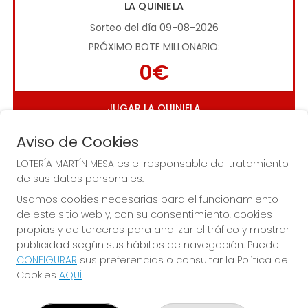
LA QUINIELA
Sorteo del día 09-08-2026
PRÓXIMO BOTE MILLONARIO:
0€
JUGAR LA QUINIELA
Aviso de Cookies
LOTERÍA MARTÍN MESA es el responsable del tratamiento
de sus datos personales.
Usamos cookies necesarias para el funcionamiento
de este sitio web y, con su consentimiento, cookies
Imagen anterior
Imag
propias y de terceros para analizar el tráfico y mostrar
publicidad según sus hábitos de navegación. Puede
CONFIGURAR
sus preferencias o consultar la Política de
LOTERÍA MARTÍN MESA
Cookies
AQUÍ
.
¿Quiénes somos?
Comprar lotería