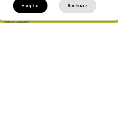
Resultados
Aceptar
Rechazar
Contacto
Empresas
Comprar en SELAE
Boletos digitales
Acceso
Registro
REDES SOCIALES
CONTACTO
ADMINISTRACION DE LOTERIAS: 2-CIUDAD RODRIGO -
RECEPTOR OFICIAL: 64380
923482019
web@admon2martinmesa.es
CARDENAL TAVERA, 5
Ciudad Rodrigo, 37500
(Salamanca) España