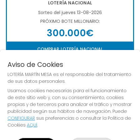
LOTERÍA NACIONAL
Sorteo del jueves 13-08-2026
PRÓXIMO BOTE MILLONARIO:
300.000€
COMPRAR LOTERÍA NACIONAL
Aviso de Cookies
LOTERÍA MARTÍN MESA es el responsable del tratamiento
de sus datos personales.
Usamos cookies necesarias para el funcionamiento
de este sitio web y, con su consentimiento, cookies
Imagen anterior
Imag
propias y de terceros para analizar el tráfico y mostrar
publicidad según sus hábitos de navegación. Puede
CONFIGURAR
sus preferencias o consultar la Política de
LOTERÍA MARTÍN MESA
Cookies
AQUÍ
.
¿Quiénes somos?
Comprar lotería