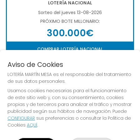
LOTERÍA NACIONAL
Sorteo del jueves 13-08-2026
PRÓXIMO BOTE MILLONARIO:
300.000€
COMPRAR LOTERÍA NACIONAL
Aviso de Cookies
LOTERÍA MARTÍN MESA es el responsable del tratamiento
de sus datos personales.
Usamos cookies necesarias para el funcionamiento
de este sitio web y, con su consentimiento, cookies
Imagen anterior
Imag
propias y de terceros para analizar el tráfico y mostrar
publicidad según sus hábitos de navegación. Puede
CONFIGURAR
sus preferencias o consultar la Política de
LOTERÍA MARTÍN MESA
Cookies
AQUÍ
.
¿Quiénes somos?
Comprar lotería