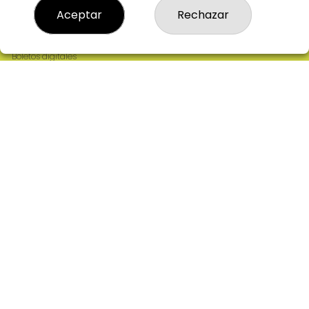
Resultados
Aceptar
Rechazar
Contacto
Empresas
Comprar en SELAE
Boletos digitales
Acceso
Registro
REDES SOCIALES
CONTACTO
ADMINISTRACION DE LOTERIAS: 2-CIUDAD RODRIGO -
RECEPTOR OFICIAL: 64380
923482019
web@admon2martinmesa.es
CARDENAL TAVERA, 5
Ciudad Rodrigo, 37500
(Salamanca) España