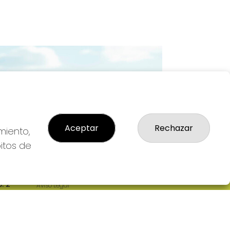
Imagen siguiente
Aceptar
Rechazar
miento,
bitos de
LEGAL
: 2-
Aviso Legal
R
Política de Privacidad
Política de Cookies
Condiciones de Compra
Tienda de Lotería Nacional