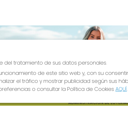
e del tratamiento de sus datos personales.
ncionamiento de este sitio web y, con su consenti
alizar el tráfico y mostrar publicidad según sus há
referencias o consultar la Política de Cookies
AQUÍ
.
S SOCIALES
CONTACTO
ADMINISTRACION DE LOTERIAS
CIUDAD RODRIGO - RECEPTO
OFICIAL: 64380
923482019
web@admon2martinmesa.es