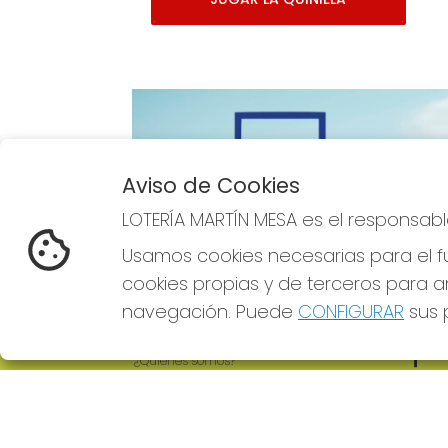
Aviso de Cookies
Imagen anterior
LOTERÍA MARTÍN MESA es el responsabl
Usamos cookies necesarias para el fu
cookies propias y de terceros para an
navegación. Puede
CONFIGURAR
sus p
LOTERÍA MARTÍN MESA
REDE
¿Quiénes somos?
Comprar lotería
Resultados
Contacto
Empresas