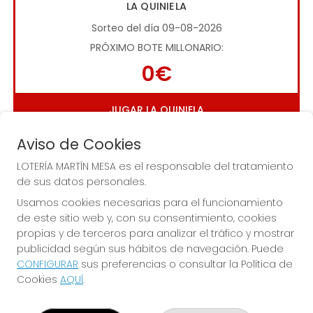
LA QUINIELA
Sorteo del día 09-08-2026
PRÓXIMO BOTE MILLONARIO:
0€
JUGAR LA QUINIELA
Aviso de Cookies
LOTERÍA MARTÍN MESA es el responsable del tratamiento
de sus datos personales.
Usamos cookies necesarias para el funcionamiento
de este sitio web y, con su consentimiento, cookies
Imagen anterior
Imag
propias y de terceros para analizar el tráfico y mostrar
publicidad según sus hábitos de navegación. Puede
CONFIGURAR
sus preferencias o consultar la Política de
LOTERÍA MARTÍN MESA
Cookies
AQUÍ
.
¿Quiénes somos?
Comprar lotería