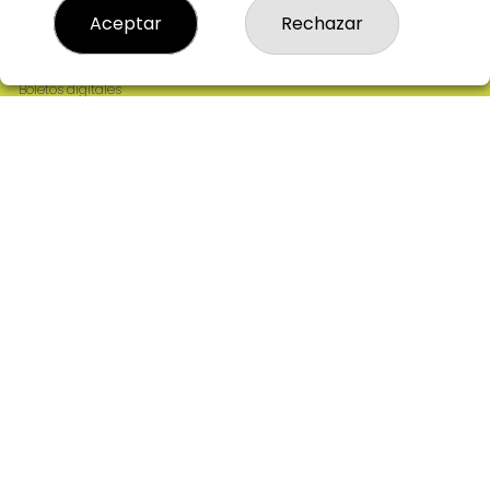
Resultados
Aceptar
Rechazar
Contacto
Empresas
Comprar en SELAE
Boletos digitales
Acceso
Registro
REDES SOCIALES
CONTACTO
ADMINISTRACION DE LOTERIAS: 2-CIUDAD RODRIGO -
RECEPTOR OFICIAL: 64380
923482019
web@admon2martinmesa.es
CARDENAL TAVERA, 5
Ciudad Rodrigo, 37500
(Salamanca) España