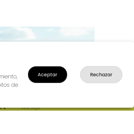
Imagen siguiente
Aceptar
Rechazar
miento,
bitos de
LEGAL
: 2-
Aviso Legal
R
Política de Privacidad
Política de Cookies
Condiciones de Compra
Tienda de Lotería Nacional