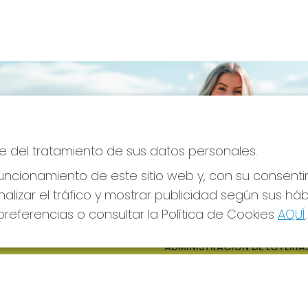
e del tratamiento de sus datos personales.
ncionamiento de este sitio web y, con su consenti
alizar el tráfico y mostrar publicidad según sus há
referencias o consultar la Política de Cookies
AQUÍ
.
S SOCIALES
CONTACTO
ADMINISTRACION DE LOTERIAS
CIUDAD RODRIGO - RECEPTO
OFICIAL: 64380
923482019
web@admon2martinmesa.es