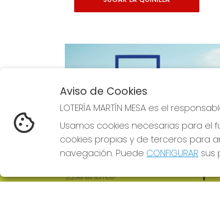
Aviso de Cookies
Imagen anterior
LOTERÍA MARTÍN MESA es el responsabl
Usamos cookies necesarias para el fu
cookies propias y de terceros para an
navegación. Puede
CONFIGURAR
sus p
LOTERÍA MARTÍN MESA
REDE
¿Quiénes somos?
Comprar lotería
Resultados
Contacto
Empresas