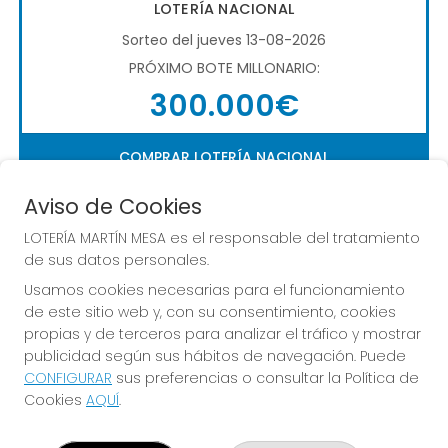
LOTERÍA NACIONAL
Sorteo del jueves 13-08-2026
PRÓXIMO BOTE MILLONARIO:
300.000€
COMPRAR LOTERÍA NACIONAL
Aviso de Cookies
LOTERÍA MARTÍN MESA es el responsable del tratamiento
de sus datos personales.
Usamos cookies necesarias para el funcionamiento
de este sitio web y, con su consentimiento, cookies
Imagen anterior
Imag
propias y de terceros para analizar el tráfico y mostrar
publicidad según sus hábitos de navegación. Puede
CONFIGURAR
sus preferencias o consultar la Política de
LOTERÍA MARTÍN MESA
Cookies
AQUÍ
.
¿Quiénes somos?
Comprar lotería