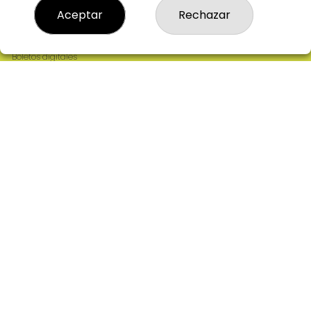
Resultados
Aceptar
Rechazar
Contacto
Empresas
Comprar en SELAE
Boletos digitales
Acceso
Registro
REDES SOCIALES
CONTACTO
ADMINISTRACION DE LOTERIAS: 2-CIUDAD RODRIGO -
RECEPTOR OFICIAL: 64380
923482019
web@admon2martinmesa.es
CARDENAL TAVERA, 5
Ciudad Rodrigo, 37500
(Salamanca) España