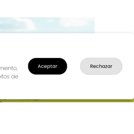
Imagen siguiente
Aceptar
Rechazar
miento,
bitos de
LEGAL
: 2-
Aviso Legal
R
Política de Privacidad
Política de Cookies
Condiciones de Compra
Tienda de Lotería Nacional
Pago aceptado con tarjeta