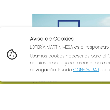
Aviso de Cookies
Imagen anterior
LOTERÍA MARTÍN MESA es el responsabl
Usamos cookies necesarias para el fu
cookies propias y de terceros para an
navegación. Puede
CONFIGURAR
sus p
LOTERÍA MARTÍN MESA
REDE
¿Quiénes somos?
Comprar lotería
Resultados
Contacto
Empresas
Comprar en SELAE
Boletos digitales