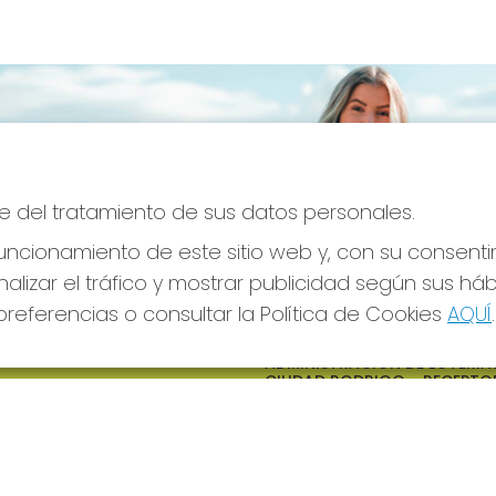
e del tratamiento de sus datos personales.
ncionamiento de este sitio web y, con su consenti
alizar el tráfico y mostrar publicidad según sus há
referencias o consultar la Política de Cookies
AQUÍ
.
S SOCIALES
CONTACTO
ADMINISTRACION DE LOTERIAS
CIUDAD RODRIGO - RECEPTO
OFICIAL: 64380
923482019
web@admon2martinmesa.es
CARDENAL TAVERA, 5