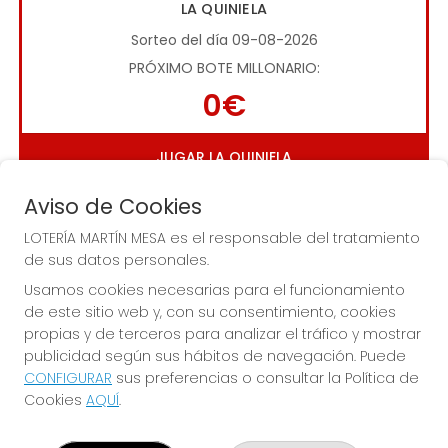
LA QUINIELA
Sorteo del día 09-08-2026
PRÓXIMO BOTE MILLONARIO:
0€
JUGAR LA QUINIELA
Aviso de Cookies
LOTERÍA MARTÍN MESA es el responsable del tratamiento
de sus datos personales.
Usamos cookies necesarias para el funcionamiento
de este sitio web y, con su consentimiento, cookies
Imagen anterior
Imag
propias y de terceros para analizar el tráfico y mostrar
publicidad según sus hábitos de navegación. Puede
CONFIGURAR
sus preferencias o consultar la Política de
LOTERÍA MARTÍN MESA
Cookies
AQUÍ
.
¿Quiénes somos?
Comprar lotería