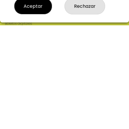
Resultados
Aceptar
Rechazar
Contacto
Empresas
Comprar en SELAE
Boletos digitales
Acceso
Registro
REDES SOCIALES
CONTACTO
ADMINISTRACION DE LOTERIAS: 2-CIUDAD RODRIGO -
RECEPTOR OFICIAL: 64380
923482019
web@admon2martinmesa.es
CARDENAL TAVERA, 5
Ciudad Rodrigo, 37500
(Salamanca) España