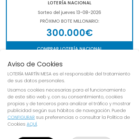
LOTERÍA NACIONAL
Sorteo del jueves 13-08-2026
PRÓXIMO BOTE MILLONARIO:
300.000€
COMPRAR LOTERÍA NACIONAL
Aviso de Cookies
LOTERÍA MARTÍN MESA es el responsable del tratamiento
de sus datos personales.
Usamos cookies necesarias para el funcionamiento
de este sitio web y, con su consentimiento, cookies
Imagen anterior
Imag
propias y de terceros para analizar el tráfico y mostrar
publicidad según sus hábitos de navegación. Puede
CONFIGURAR
sus preferencias o consultar la Política de
LOTERÍA MARTÍN MESA
Cookies
AQUÍ
.
¿Quiénes somos?
Comprar lotería