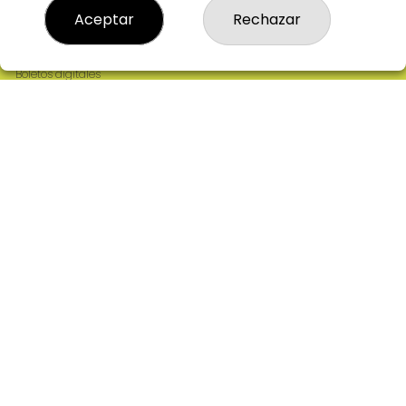
Resultados
Aceptar
Rechazar
Contacto
Empresas
Comprar en SELAE
Boletos digitales
Acceso
Registro
REDES SOCIALES
CONTACTO
ADMINISTRACION DE LOTERIAS: 2-CIUDAD RODRIGO -
RECEPTOR OFICIAL: 64380
923482019
web@admon2martinmesa.es
CARDENAL TAVERA, 5
Ciudad Rodrigo, 37500
(Salamanca) España