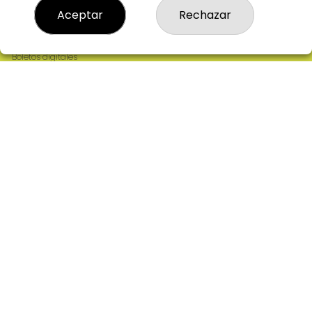
Resultados
Aceptar
Rechazar
Contacto
Empresas
Comprar en SELAE
Boletos digitales
Acceso
Registro
REDES SOCIALES
CONTACTO
ADMINISTRACION DE LOTERIAS: 2-CIUDAD RODRIGO -
RECEPTOR OFICIAL: 64380
923482019
web@admon2martinmesa.es
CARDENAL TAVERA, 5
Ciudad Rodrigo, 37500
(Salamanca) España