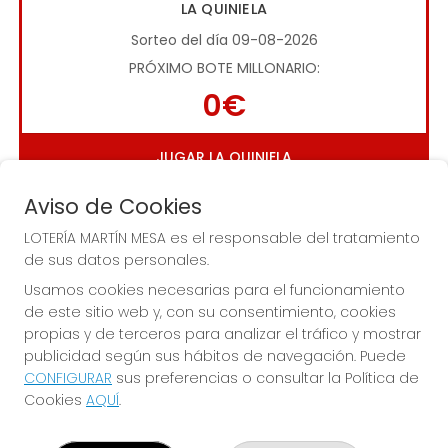
LA QUINIELA
Sorteo del día 09-08-2026
PRÓXIMO BOTE MILLONARIO:
0€
JUGAR LA QUINIELA
Aviso de Cookies
LOTERÍA MARTÍN MESA es el responsable del tratamiento
de sus datos personales.
Usamos cookies necesarias para el funcionamiento
de este sitio web y, con su consentimiento, cookies
Imagen anterior
Imag
propias y de terceros para analizar el tráfico y mostrar
publicidad según sus hábitos de navegación. Puede
CONFIGURAR
sus preferencias o consultar la Política de
LOTERÍA MARTÍN MESA
Cookies
AQUÍ
.
¿Quiénes somos?
Comprar lotería