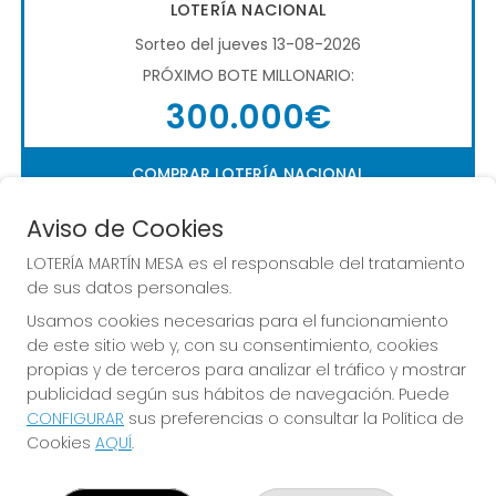
LOTERÍA NACIONAL
Sorteo del jueves 13-08-2026
PRÓXIMO BOTE MILLONARIO:
300.000€
COMPRAR LOTERÍA NACIONAL
Aviso de Cookies
LOTERÍA MARTÍN MESA es el responsable del tratamiento
de sus datos personales.
Usamos cookies necesarias para el funcionamiento
de este sitio web y, con su consentimiento, cookies
Imagen anterior
Imag
propias y de terceros para analizar el tráfico y mostrar
publicidad según sus hábitos de navegación. Puede
CONFIGURAR
sus preferencias o consultar la Política de
LOTERÍA MARTÍN MESA
Cookies
AQUÍ
.
¿Quiénes somos?
Comprar lotería