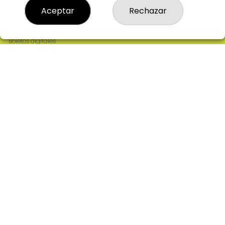
Resultados
Aceptar
Rechazar
Contacto
Empresas
Comprar en SELAE
Boletos digitales
Acceso
Registro
REDES SOCIALES
CONTACTO
ADMINISTRACION DE LOTERIAS: 2-CIUDAD RODRIGO -
RECEPTOR OFICIAL: 64380
923482019
web@admon2martinmesa.es
CARDENAL TAVERA, 5
Ciudad Rodrigo, 37500
(Salamanca) España