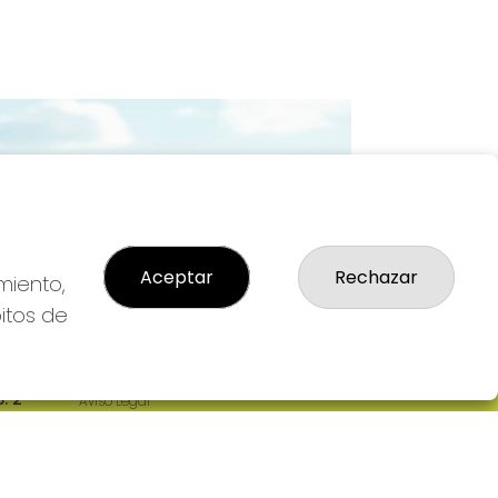
Imagen siguiente
Aceptar
Rechazar
miento,
bitos de
LEGAL
: 2-
Aviso Legal
R
Política de Privacidad
Política de Cookies
Condiciones de Compra
Tienda de Lotería Nacional