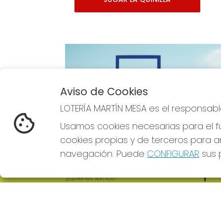
Aviso de Cookies
Imagen anterior
LOTERÍA MARTÍN MESA es el responsabl
Usamos cookies necesarias para el fu
cookies propias y de terceros para an
navegación. Puede
CONFIGURAR
sus p
LOTERÍA MARTÍN MESA
REDE
¿Quiénes somos?
Comprar lotería
Resultados
Contacto
Empresas