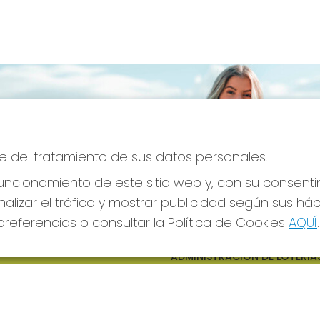
e del tratamiento de sus datos personales.
ncionamiento de este sitio web y, con su consenti
alizar el tráfico y mostrar publicidad según sus há
referencias o consultar la Política de Cookies
AQUÍ
.
S SOCIALES
CONTACTO
ADMINISTRACION DE LOTERIAS
CIUDAD RODRIGO - RECEPTO
OFICIAL: 64380
923482019
web@admon2martinmesa.es