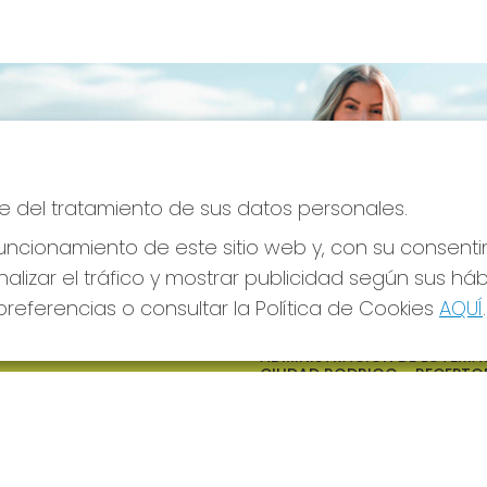
e del tratamiento de sus datos personales.
ncionamiento de este sitio web y, con su consenti
alizar el tráfico y mostrar publicidad según sus há
referencias o consultar la Política de Cookies
AQUÍ
.
S SOCIALES
CONTACTO
ADMINISTRACION DE LOTERIAS
CIUDAD RODRIGO - RECEPTO
OFICIAL: 64380
923482019
web@admon2martinmesa.es
CARDENAL TAVERA, 5