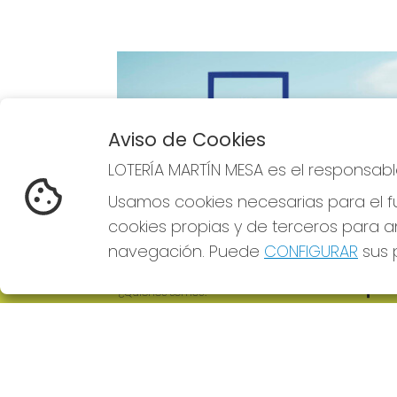
Aviso de Cookies
Imagen anterior
LOTERÍA MARTÍN MESA es el responsabl
Usamos cookies necesarias para el fu
cookies propias y de terceros para an
navegación. Puede
CONFIGURAR
sus p
LOTERÍA MARTÍN MESA
REDE
¿Quiénes somos?
Comprar lotería
Resultados
Contacto
Empresas
Comprar en SELAE
Boletos digitales