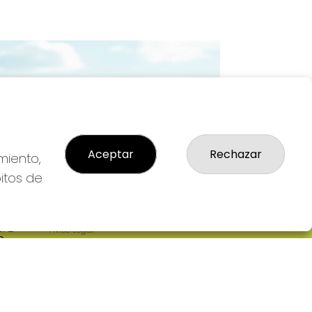
Imagen siguiente
Aceptar
Rechazar
miento,
bitos de
LEGAL
: 2-
Aviso Legal
R
Política de Privacidad
Política de Cookies
Condiciones de Compra
Tienda de Lotería Nacional
Pago aceptado con tarjeta