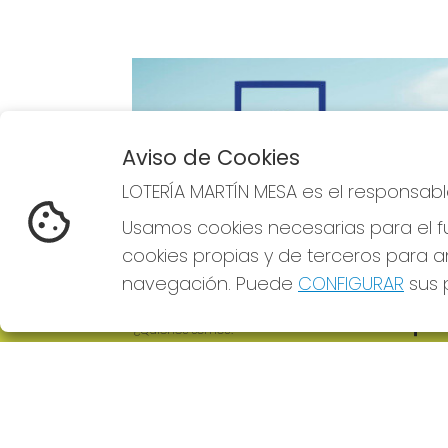
Aviso de Cookies
Imagen anterior
LOTERÍA MARTÍN MESA es el responsabl
Usamos cookies necesarias para el fu
cookies propias y de terceros para an
navegación. Puede
CONFIGURAR
sus p
LOTERÍA MARTÍN MESA
REDE
¿Quiénes somos?
Comprar lotería
Resultados
Contacto
Empresas
Comprar en SELAE
Boletos digitales