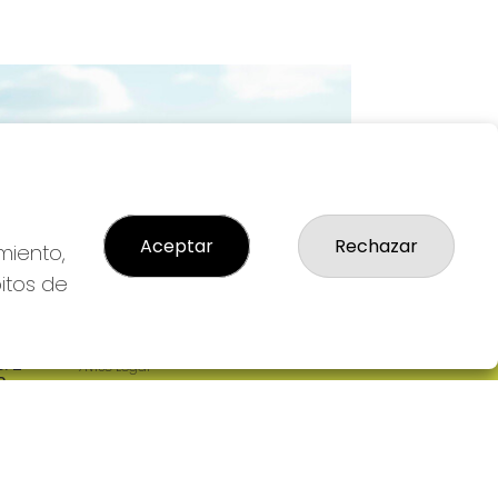
Imagen siguiente
Aceptar
Rechazar
miento,
bitos de
LEGAL
: 2-
Aviso Legal
R
Política de Privacidad
Política de Cookies
Condiciones de Compra
Tienda de Lotería Nacional
Pago aceptado con tarjeta