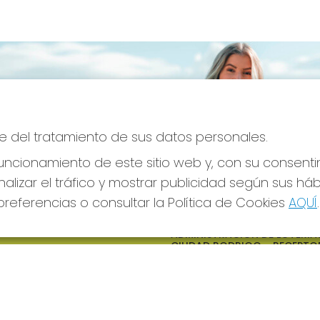
e del tratamiento de sus datos personales.
ncionamiento de este sitio web y, con su consenti
alizar el tráfico y mostrar publicidad según sus há
referencias o consultar la Política de Cookies
AQUÍ
.
S SOCIALES
CONTACTO
ADMINISTRACION DE LOTERIAS
CIUDAD RODRIGO - RECEPTO
OFICIAL: 64380
923482019
web@admon2martinmesa.es
CARDENAL TAVERA, 5