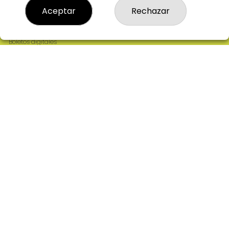
Resultados
Aceptar
Rechazar
Contacto
Empresas
Comprar en SELAE
Boletos digitales
Acceso
Registro
REDES SOCIALES
CONTACTO
ADMINISTRACION DE LOTERIAS: 2-CIUDAD RODRIGO -
RECEPTOR OFICIAL: 64380
923482019
web@admon2martinmesa.es
CARDENAL TAVERA, 5
Ciudad Rodrigo, 37500
(Salamanca) España