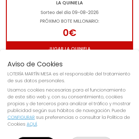
LA QUINIELA
Sorteo del día 09-08-2026
PRÓXIMO BOTE MILLONARIO:
0€
JUGAR LA QUINIELA
Aviso de Cookies
LOTERÍA MARTÍN MESA es el responsable del tratamiento
de sus datos personales.
Usamos cookies necesarias para el funcionamiento
de este sitio web y, con su consentimiento, cookies
Imagen anterior
Imag
propias y de terceros para analizar el tráfico y mostrar
publicidad según sus hábitos de navegación. Puede
CONFIGURAR
sus preferencias o consultar la Política de
LOTERÍA MARTÍN MESA
Cookies
AQUÍ
.
¿Quiénes somos?
Comprar lotería