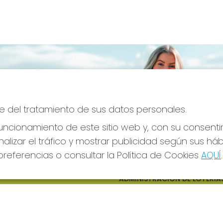
e del tratamiento de sus datos personales.
ncionamiento de este sitio web y, con su consenti
alizar el tráfico y mostrar publicidad según sus há
referencias o consultar la Política de Cookies
AQUÍ
.
S SOCIALES
CONTACTO
ADMINISTRACION DE LOTERIAS
CIUDAD RODRIGO - RECEPTO
OFICIAL: 64380
923482019
web@admon2martinmesa.es