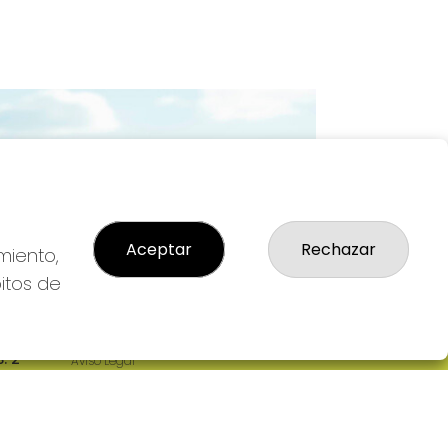
Imagen siguiente
Aceptar
Rechazar
miento,
bitos de
LEGAL
: 2-
Aviso Legal
R
Política de Privacidad
Política de Cookies
Condiciones de Compra
Tienda de Lotería Nacional