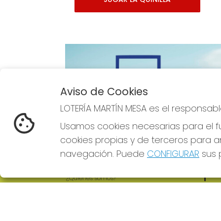
Aviso de Cookies
Imagen anterior
LOTERÍA MARTÍN MESA es el responsabl
Usamos cookies necesarias para el fu
cookies propias y de terceros para an
navegación. Puede
CONFIGURAR
sus p
LOTERÍA MARTÍN MESA
REDE
¿Quiénes somos?
Comprar lotería
Resultados
Contacto
Empresas