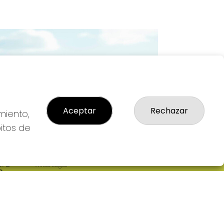
Imagen siguiente
Aceptar
Rechazar
miento,
bitos de
LEGAL
: 2-
Aviso Legal
R
Política de Privacidad
Política de Cookies
Condiciones de Compra
Tienda de Lotería Nacional
Pago aceptado con tarjeta