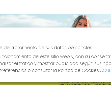
e del tratamiento de sus datos personales.
ncionamiento de este sitio web y, con su consenti
alizar el tráfico y mostrar publicidad según sus há
referencias o consultar la Política de Cookies
AQUÍ
.
S SOCIALES
CONTACTO
ADMINISTRACION DE LOTERIAS
CIUDAD RODRIGO - RECEPTO
OFICIAL: 64380
923482019
web@admon2martinmesa.es
CARDENAL TAVERA, 5