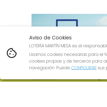
Aviso de Cookies
Imagen anterior
LOTERÍA MARTÍN MESA es el responsabl
Usamos cookies necesarias para el fu
cookies propias y de terceros para an
navegación. Puede
CONFIGURAR
sus p
LOTERÍA MARTÍN MESA
REDE
¿Quiénes somos?
Comprar lotería
Resultados
Contacto
Empresas
Comprar en SELAE
Boletos digitales