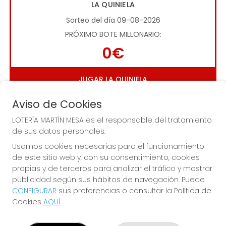
LA QUINIELA
Sorteo del día 09-08-2026
PRÓXIMO BOTE MILLONARIO:
0€
JUGAR LA QUINIELA
Aviso de Cookies
LOTERÍA MARTÍN MESA es el responsable del tratamiento
de sus datos personales.
Usamos cookies necesarias para el funcionamiento
de este sitio web y, con su consentimiento, cookies
Imagen anterior
Imag
propias y de terceros para analizar el tráfico y mostrar
publicidad según sus hábitos de navegación. Puede
CONFIGURAR
sus preferencias o consultar la Política de
LOTERÍA MARTÍN MESA
Cookies
AQUÍ
.
¿Quiénes somos?
Comprar lotería