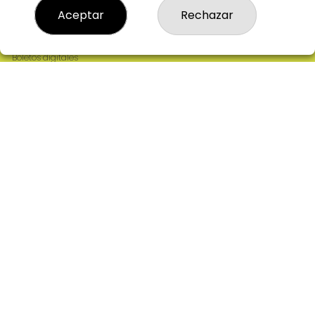
Resultados
Aceptar
Rechazar
Contacto
Empresas
Comprar en SELAE
Boletos digitales
Acceso
Registro
REDES SOCIALES
CONTACTO
ADMINISTRACION DE LOTERIAS: 2-CIUDAD RODRIGO -
RECEPTOR OFICIAL: 64380
923482019
web@admon2martinmesa.es
CARDENAL TAVERA, 5
Ciudad Rodrigo, 37500
(Salamanca) España