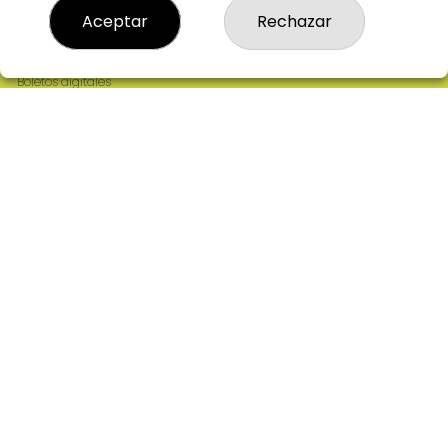
Resultados
Aceptar
Rechazar
Contacto
Empresas
Comprar en SELAE
Boletos digitales
Acceso
Registro
REDES SOCIALES
CONTACTO
ADMINISTRACION DE LOTERIAS: 2-CIUDAD RODRIGO -
RECEPTOR OFICIAL: 64380
923482019
web@admon2martinmesa.es
CARDENAL TAVERA, 5
Ciudad Rodrigo, 37500
(Salamanca) España