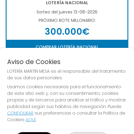
LOTERÍA NACIONAL
Sorteo del jueves 13-08-2026
PRÓXIMO BOTE MILLONARIO:
300.000€
COMPRAR LOTERÍA NACIONAL
Aviso de Cookies
LOTERÍA MARTÍN MESA es el responsable del tratamiento
de sus datos personales.
Usamos cookies necesarias para el funcionamiento
de este sitio web y, con su consentimiento, cookies
Imagen anterior
Imag
propias y de terceros para analizar el tráfico y mostrar
publicidad según sus hábitos de navegación. Puede
CONFIGURAR
sus preferencias o consultar la Política de
LOTERÍA MARTÍN MESA
Cookies
AQUÍ
.
¿Quiénes somos?
Comprar lotería