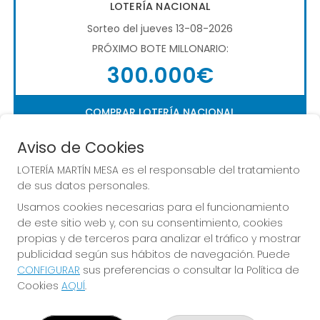
LOTERÍA NACIONAL
Sorteo del jueves 13-08-2026
PRÓXIMO BOTE MILLONARIO:
300.000€
COMPRAR LOTERÍA NACIONAL
Aviso de Cookies
LOTERÍA MARTÍN MESA es el responsable del tratamiento
de sus datos personales.
Usamos cookies necesarias para el funcionamiento
de este sitio web y, con su consentimiento, cookies
Imagen anterior
Imag
propias y de terceros para analizar el tráfico y mostrar
publicidad según sus hábitos de navegación. Puede
CONFIGURAR
sus preferencias o consultar la Política de
LOTERÍA MARTÍN MESA
Cookies
AQUÍ
.
¿Quiénes somos?
Comprar lotería