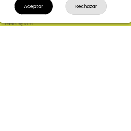
Resultados
Aceptar
Rechazar
Contacto
Empresas
Comprar en SELAE
Boletos digitales
Acceso
Registro
REDES SOCIALES
CONTACTO
ADMINISTRACION DE LOTERIAS: 2-CIUDAD RODRIGO -
RECEPTOR OFICIAL: 64380
923482019
web@admon2martinmesa.es
CARDENAL TAVERA, 5
Ciudad Rodrigo, 37500
(Salamanca) España