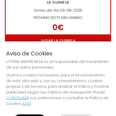
LA QUINIELA
Sorteo del día 09-08-2026
PRÓXIMO BOTE MILLONARIO:
0€
JUGAR LA QUINIELA
Aviso de Cookies
LOTERÍA MARTÍN MESA es el responsable del tratamiento
de sus datos personales.
Usamos cookies necesarias para el funcionamiento
de este sitio web y, con su consentimiento, cookies
Imagen anterior
Imag
propias y de terceros para analizar el tráfico y mostrar
publicidad según sus hábitos de navegación. Puede
CONFIGURAR
sus preferencias o consultar la Política de
LOTERÍA MARTÍN MESA
Cookies
AQUÍ
.
¿Quiénes somos?
Comprar lotería