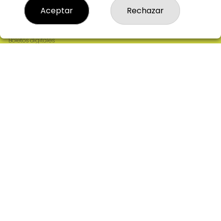
Resultados
Aceptar
Rechazar
Contacto
Empresas
Comprar en SELAE
Boletos digitales
Acceso
Registro
REDES SOCIALES
CONTACTO
ADMINISTRACION DE LOTERIAS: 2-CIUDAD RODRIGO -
RECEPTOR OFICIAL: 64380
923482019
web@admon2martinmesa.es
CARDENAL TAVERA, 5
Ciudad Rodrigo, 37500
(Salamanca) España