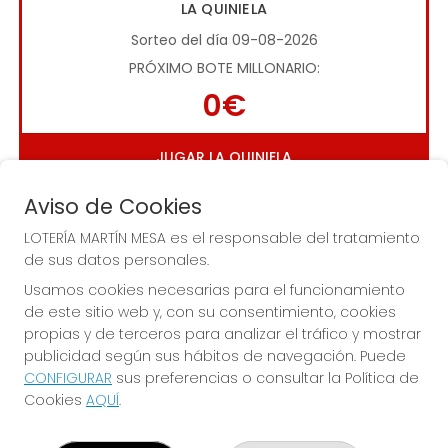
LA QUINIELA
Sorteo del día 09-08-2026
PRÓXIMO BOTE MILLONARIO:
0€
JUGAR LA QUINIELA
Aviso de Cookies
LOTERÍA MARTÍN MESA es el responsable del tratamiento
de sus datos personales.
Usamos cookies necesarias para el funcionamiento
de este sitio web y, con su consentimiento, cookies
Imagen anterior
Imag
propias y de terceros para analizar el tráfico y mostrar
publicidad según sus hábitos de navegación. Puede
CONFIGURAR
sus preferencias o consultar la Política de
LOTERÍA MARTÍN MESA
Cookies
AQUÍ
.
¿Quiénes somos?
Comprar lotería