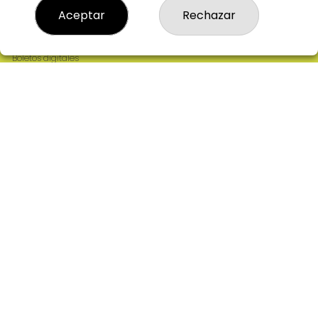
Resultados
Aceptar
Rechazar
Contacto
Empresas
Comprar en SELAE
Boletos digitales
Acceso
Registro
REDES SOCIALES
CONTACTO
ADMINISTRACION DE LOTERIAS: 2-CIUDAD RODRIGO -
RECEPTOR OFICIAL: 64380
923482019
web@admon2martinmesa.es
CARDENAL TAVERA, 5
Ciudad Rodrigo, 37500
(Salamanca) España