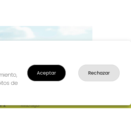
Imagen siguiente
Aceptar
Rechazar
miento,
bitos de
LEGAL
: 2-
Aviso Legal
R
Política de Privacidad
Política de Cookies
Condiciones de Compra
Tienda de Lotería Nacional