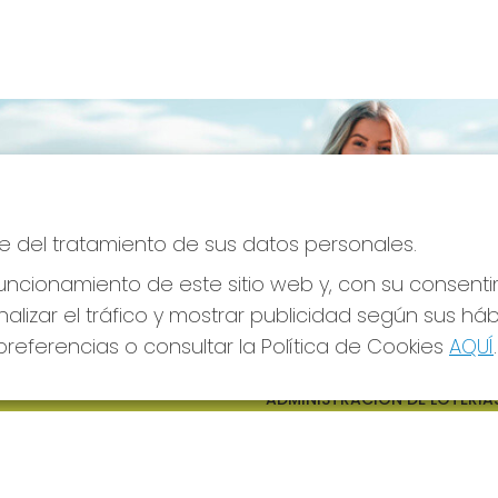
e del tratamiento de sus datos personales.
ncionamiento de este sitio web y, con su consenti
alizar el tráfico y mostrar publicidad según sus há
referencias o consultar la Política de Cookies
AQUÍ
.
S SOCIALES
CONTACTO
ADMINISTRACION DE LOTERIAS
CIUDAD RODRIGO - RECEPTO
OFICIAL: 64380
923482019
web@admon2martinmesa.es