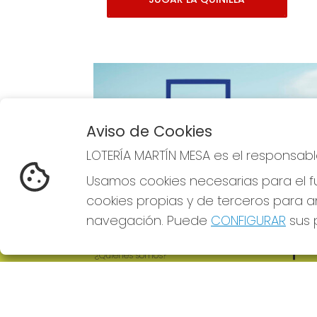
Aviso de Cookies
Imagen anterior
LOTERÍA MARTÍN MESA es el responsabl
Usamos cookies necesarias para el fu
cookies propias y de terceros para an
navegación. Puede
CONFIGURAR
sus p
LOTERÍA MARTÍN MESA
REDE
¿Quiénes somos?
Comprar lotería
Resultados
Contacto
Empresas