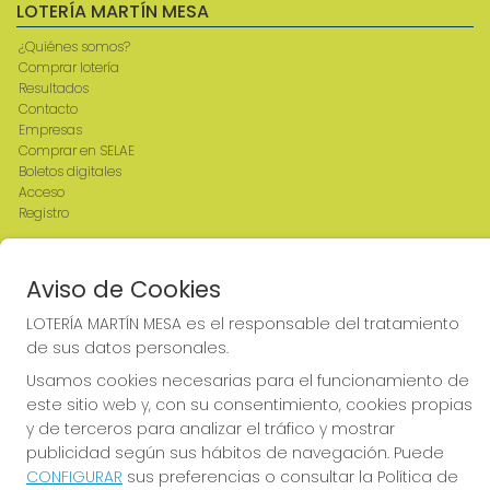
LOTERÍA MARTÍN MESA
¿Quiénes somos?
Comprar lotería
Resultados
Contacto
Empresas
Comprar en SELAE
Boletos digitales
Acceso
Registro
REDES SOCIALES
Aviso de Cookies
LOTERÍA MARTÍN MESA es el responsable del tratamiento
de sus datos personales.
CONTACTO
Usamos cookies necesarias para el funcionamiento de
ADMINISTRACION DE LOTERIAS: 2-CIUDAD RODRIGO -
este sitio web y, con su consentimiento, cookies propias
RECEPTOR OFICIAL: 64380
y de terceros para analizar el tráfico y mostrar
923482019
publicidad según sus hábitos de navegación. Puede
web@admon2martinmesa.es
CONFIGURAR
sus preferencias o consultar la Política de
CARDENAL TAVERA, 5