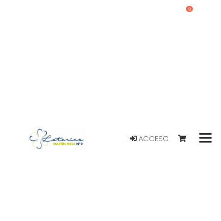
0
ACCESO