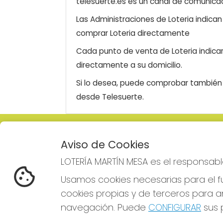
telesuerte.es es un canal de comunicaci
Las Administraciones de Loteria indica
comprar Loteria directamente
Cada punto de venta de Loteria indicar
directamente a su domicilio.
Si lo desea, puede comprobar también l
desde Telesuerte.
LOTERÍA MARTÍN MESA
REDE
Aviso de Cookies
¿Quiénes somos?
LOTERÍA MARTÍN MESA es el responsabl
Comprar lotería
Resultados
Usamos cookies necesarias para el fu
Contacto
cookies propias y de terceros para an
Empresas
Comprar en SELAE
navegación. Puede
CONFIGURAR
sus p
Boletos digitales