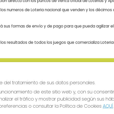
ón directa con los puntos de venta oficial de Loterias y Apu
n los numeros de Loteria nacional que venden y los décimos d
á sus formas de envío y de pago para que pueda agilizar el 
os resultados de todos los juegos que comercializa Loteri
S SOCIALES
CONTACTO
ADMINISTRACION DE LOTERIAS
e del tratamiento de sus datos personales.
CIUDAD RODRIGO - RECEPTO
OFICIAL: 64380
ncionamiento de este sitio web y, con su consenti
923482019
alizar el tráfico y mostrar publicidad según sus há
web@admon2martinmesa.es
referencias o consultar la Política de Cookies
AQUÍ
.
CARDENAL TAVERA, 5
Ciudad Rodrigo, 37500