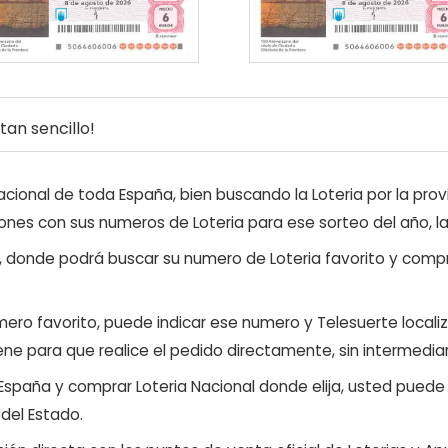
an sencillo!
ional de toda España, bien buscando la Loteria por la provi
ones con sus numeros de Loteria para ese sorteo del año, l
, donde podrá buscar su numero de Loteria favorito y compr
ero favorito, puede indicar ese numero y Telesuerte locali
ene para que realice el pedido directamente, sin intermediar
 España y comprar Loteria Nacional donde elija, usted pued
 del Estado.