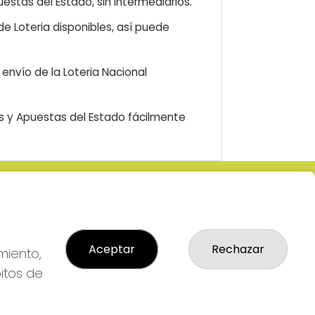
estas del Estado, sin intermediarios.
e Loteria disponibles, así puede
envío de la Loteria Nacional
as y Apuestas del Estado fácilmente
LEGAL
: 2-
Aviso Legal
R
Política de Privacidad
Aceptar
Rechazar
Política de Cookies
miento,
Condiciones de Compra
bitos de
Tienda de Lotería Nacional
Pago aceptado con tarjeta