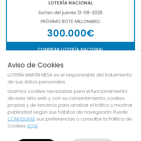
LOTERÍA NACIONAL
Sorteo del jueves 13-08-2026
PRÓXIMO BOTE MILLONARIO:
300.000€
COMPRAR LOTERÍA NACIONAL
Aviso de Cookies
LOTERÍA MARTÍN MESA es el responsable del tratamiento
de sus datos personales.
Usamos cookies necesarias para el funcionamiento
de este sitio web y, con su consentimiento, cookies
Imagen anterior
Imag
propias y de terceros para analizar el tráfico y mostrar
publicidad según sus hábitos de navegación. Puede
CONFIGURAR
sus preferencias o consultar la Política de
LOTERÍA MARTÍN MESA
Cookies
AQUÍ
.
¿Quiénes somos?
Comprar lotería