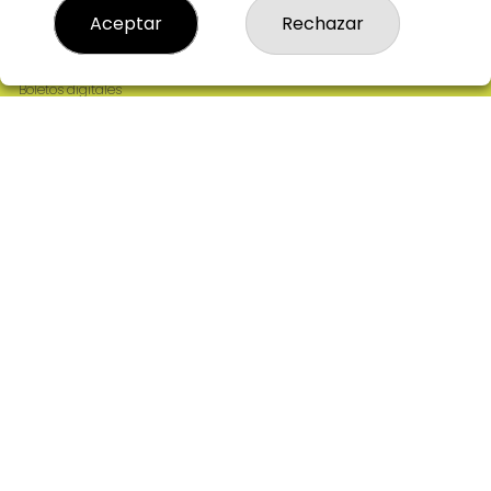
Resultados
Aceptar
Rechazar
Contacto
Empresas
Comprar en SELAE
Boletos digitales
Acceso
Registro
REDES SOCIALES
CONTACTO
ADMINISTRACION DE LOTERIAS: 2-CIUDAD RODRIGO -
RECEPTOR OFICIAL: 64380
923482019
web@admon2martinmesa.es
CARDENAL TAVERA, 5
Ciudad Rodrigo, 37500
(Salamanca) España