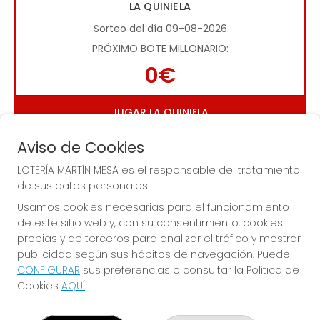
LA QUINIELA
Sorteo del día 09-08-2026
PRÓXIMO BOTE MILLONARIO:
0€
JUGAR LA QUINIELA
Aviso de Cookies
LOTERÍA MARTÍN MESA es el responsable del tratamiento
de sus datos personales.
Usamos cookies necesarias para el funcionamiento
de este sitio web y, con su consentimiento, cookies
Imagen anterior
Imag
propias y de terceros para analizar el tráfico y mostrar
publicidad según sus hábitos de navegación. Puede
CONFIGURAR
sus preferencias o consultar la Política de
LOTERÍA MARTÍN MESA
Cookies
AQUÍ
.
¿Quiénes somos?
Comprar lotería