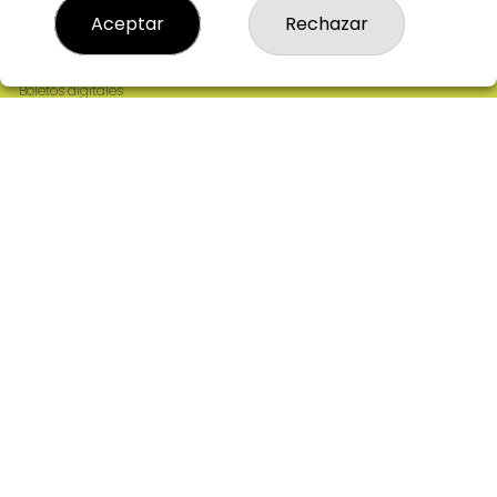
Resultados
Aceptar
Rechazar
Contacto
Empresas
Comprar en SELAE
Boletos digitales
Acceso
Registro
REDES SOCIALES
CONTACTO
ADMINISTRACION DE LOTERIAS: 2-CIUDAD RODRIGO -
RECEPTOR OFICIAL: 64380
923482019
web@admon2martinmesa.es
CARDENAL TAVERA, 5
Ciudad Rodrigo, 37500
(Salamanca) España